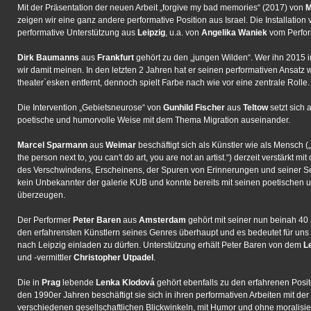
Mit der Präsentation der neuen Arbeit „forgive my bad memories“ (2017) von
M
zeigen wir eine ganz andere performative Position aus Israel. Die Installati
performative Unterstützung aus
Leipzig
, u.a. von
Angelika Waniek
vom Perform
Dirk Baumanns
aus
Frankfurt
gehört zu den „jungen Wilden“. Wer ihn 2015 in
wir damit meinen. In den letzten 2 Jahren hat er seinen performativen Ansatz w
theater`esken entfernt, dennoch spielt Farbe nach wie vor eine zentrale Rolle.
Die Intervention „Gebietsneurose“ von
Gunhild Fischer
aus
Teltow
setzt sich 
poetische und humorvolle Weise mit dem Thema Migration auseinander.
Marcel Sparmann
aus
Weimar
beschäftigt sich als Künstler wie als Mensch („
the person next to, you can't do art, you are not an artist.“) derzeit verstärkt mit 
des Verschwindens, Erscheinens, der Spuren von Erinnerungen und seiner Seri
kein Unbekannter der galerie KUB und konnte bereits mit seinen poetischen u
überzeugen.
Der Performer
Peter Baren
aus
Amsterdam
gehört mit seiner nun beinah 40
den erfahrensten Künstlern seines Genres überhaupt und es bedeutet für uns 
nach Leipzig einladen zu dürfen. Unterstützung erhält Peter Baren von dem
L
und -vermittler
Christopher Utpadel
.
Die in
Prag
lebende
Lenka Klodová
gehört ebenfalls zu den erfahrenen Posi
den 1990er Jahren beschäftigt sie sich in ihren performativen Arbeiten mit de
verschiedenen
gesellschaftlichen
Blickwinkeln, mit Humor und ohne moralisie