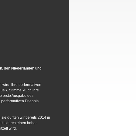
en
, den
Niederlanden
und
n wird. Ihre performativen
usik, Stimme. Auch ihre
ie erste Ausgabe des
 performativen Erlebnis
 sie durften wir bereits 2014 in
ticht durch einen hohen
zelt wird.