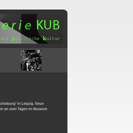
schiebung“ in Leipzig. Neun
iten an zwei Tagen im Museum