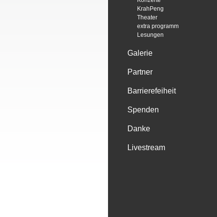
Konzerte
KrahPeng
Theater
extra programm
Lesungen
Galerie
Partner
Barrierefeiheit
Spenden
Danke
Livestream