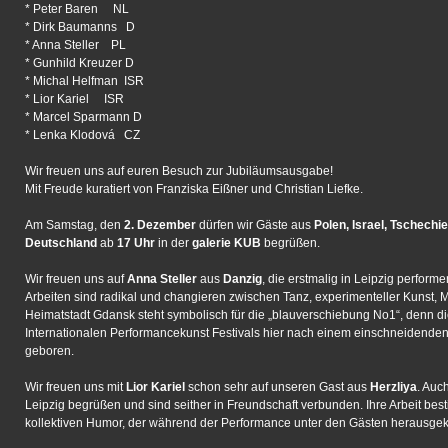
* Peter Baren NL
* Dirk Baumanns D
* Anna Steller PL
* Gunhild Kreuzer D
* Michal Helfman ISR
* Lior Kariel ISR
* Marcel Sparmann D
* Lenka Klodová CZ
Wir freuen uns auf euren Besuch zur Jubiläumsausgabe!
Mit Freude kuratiert von Franziska Eißner und Christian Liefke.
Am Samstag, den
2. Dezember
dürfen wir Gäste aus
Polen, Israel, Tschechi
Deutschland
ab
17 Uhr
in der
galerie KUB
begrüßen.
Wir freuen uns auf
Anna Steller
aus
Danzig
, die erstmalig in Leipzig performe
Arbeiten sind radikal und changieren zwischen Tanz, experimenteller Kunst, M
Heimatstadt Gdansk steht symbolisch für die „blauverschiebung No1“, denn d
Internationalen Performancekunst Festivals hier nach einem einschneidenden
geboren.
Wir freuen uns mit
Lior Kariel
schon sehr auf unseren Gast aus
Herzliya
. Auch
Leipzig begrüßen und sind seither in Freundschaft verbunden. Ihre Arbeit bes
kollektiven Humor, der während der Performance unter den Gästen herausgekit