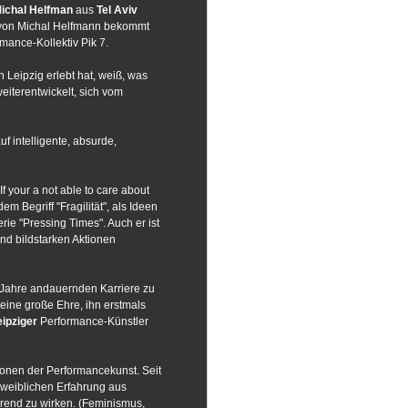
ichal Helfman
aus
Tel Aviv
on von Michal Helfmann bekommt
ance-Kollektiv Pik 7.
 Leipzig erlebt hat, weiß, was
eiterentwickelt, sich vom
auf intelligente, absurde,
If your a not able to care about
dem Begriff "Fragilität", als Ideen
e "Pressing Times". Auch er ist
nd bildstarken Aktionen
 Jahre andauernden Karriere zu
eine große Ehre, ihn erstmals
eipziger
Performance-Künstler
tonen der Performancekunst. Seit
r weiblichen Erfahrung aus
rend zu wirken. (Feminismus,