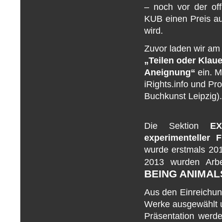
– noch vor der of
KUB einen Preis au
wird.
Zuvor laden wir am
„Teilen oder Klau
Aneignung“
ein. M
iRights.info
und Prof
Buchkunst Leipzig)
Die Sektion
E
experimenteller F
wurde erstmals 2012
2013 wurden Arbe
BEING ANIMAL
Aus den Einreichu
Werke ausgewählt u
Präsentation werd