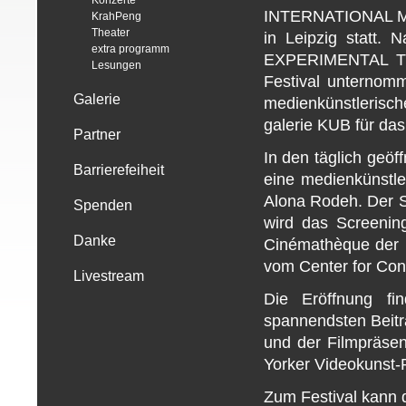
Konzerte
INTERNATIONAL MED
KrahPeng
Theater
in Leipzig statt
extra programm
EXPERIMENTAL TRA
Lesungen
Festival unternom
Galerie
medienkünstlerisch
galerie KUB für da
Partner
In den täglich geö
Barrierefeiheit
eine medienkünstle
Alona Rodeh. Der S
Spenden
wird das Screeni
Danke
Cinémathèque der n
vom Center for Cont
Livestream
Die Eröffnung f
spannendsten Bei
und der Filmpräsen
Yorker Videokunst-Pi
Zum Festival kann 