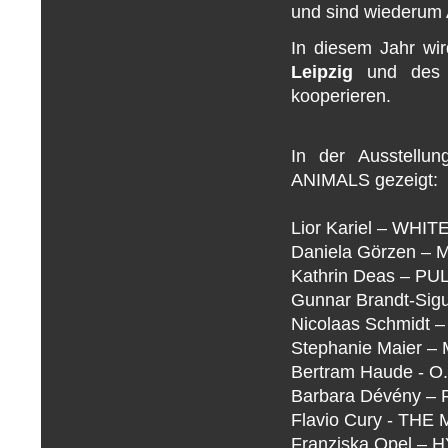
und sind wiederum 
In diesem Jahr w
Leipzig
und de
kooperieren.
In der Ausstell
ANIMALS gezeigt:
Lior Kariel – WHI
Daniela Görzen 
Kathrin Deas – PU
Gunnar Brandt-Sigu
Nicolaas Schmidt
Stephanie Maier
Bertram Haude - O
Barbara Dévény 
Flavio Cury - TH
Franziska Opel 