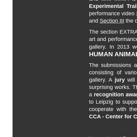
Experimental Trai
performance video
and
Section III
the d
The
section EXTR
art and performanc
gallery. In 2013 
HUMAN ANIMA
The submissions ar
consisting of vari
gallery. A
jury
will
surprising works. 
a
recognition awa
to Leipzig to suppo
cooperate with t
CCA - Center for C