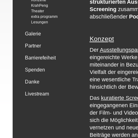
Konzerte
strukturierten Au
KrahPeng
Screening
zusamme
Theater
abschließender
Po
extra programm
Lesungen
Galerie
Konzept
Partner
Der
Ausstellungspa
eingereichte Werke
Barrierefeiheit
miteinander in Bezu
Spenden
Vielfalt der einger
eine wesentliche Tr
Danke
hinsichtlich der Be
Livestream
Das
kuratierte Scr
eingegangenen Ein
der Film- und Vide
sich die Möglichkeit
vernetzen und neue 
Beiträge werden an 