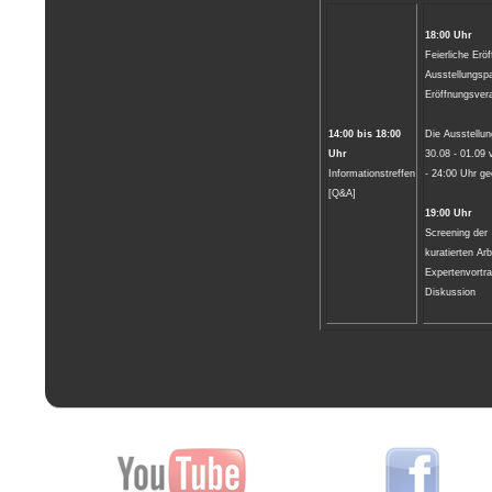
18:00 Uhr
Feierliche Erö
Ausstellungspa
Eröffnungsvera
14:00 bis 18:00
Die Ausstellun
Uhr
30.08 - 01.09 
Informationstreffen
- 24:00 Uhr ge
[Q&A]
19:00 Uhr
Screening der
kuratierten Arb
Expertenvortr
Diskussion