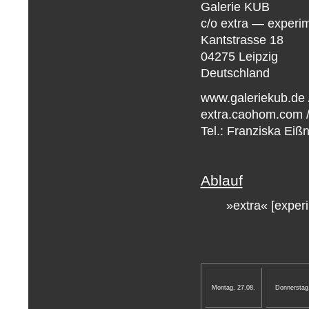
Galerie KUB
c/o extra — experime
Kantstrasse 18
04275 Leipzig
Deutschland
www.galeriekub.de 
extra.caohom.com 
Tel.: Franziska Eiß
Ablauf
»extra« [experim
Montag, 27.08.
Donnerstag