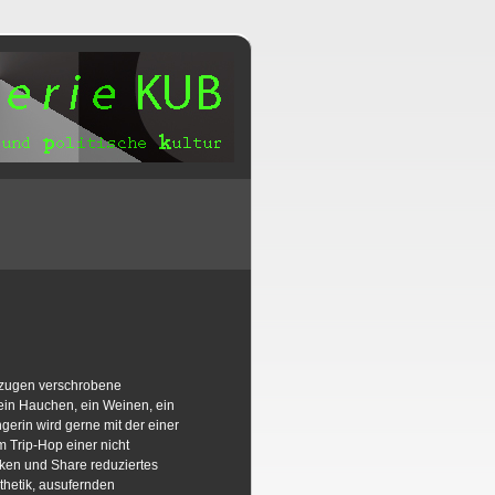
rzugen verschrobene
 ein Hauchen, ein Weinen, ein
gerin wird gerne mit der einer
 Trip-Hop einer nicht
ecken und Share reduziertes
hetik, ausufernden