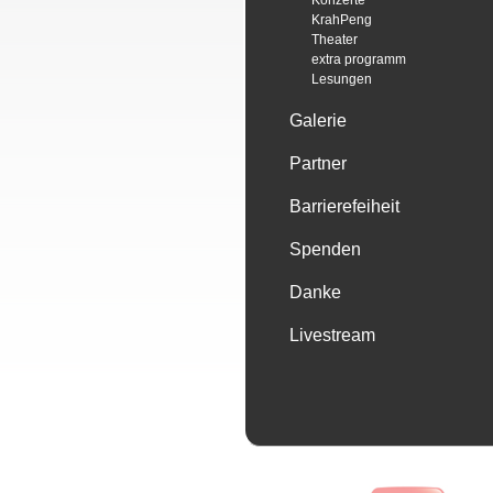
Konzerte
KrahPeng
Theater
extra programm
Lesungen
Galerie
Partner
Barrierefeiheit
Spenden
Danke
Livestream