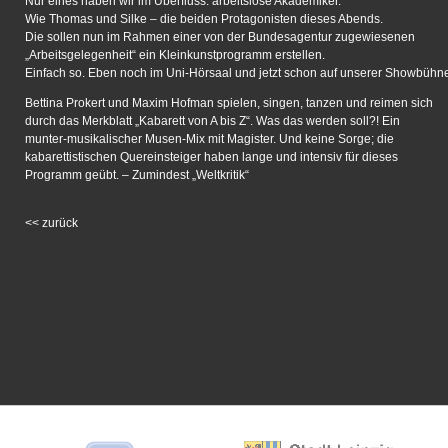
Nur eines haben wir im Überfluss: arbeitslose Akademiker.
Wie Thomas und Silke – die beiden Protagonisten dieses Abends.
Die sollen nun im Rahmen einer von der Bundesagentur zugewiesenen
„Arbeitsgelegenheit“ ein Kleinkunstprogramm erstellen.
Einfach so. Eben noch im Uni-Hörsaal und jetzt schon auf unserer Showbühne
Bettina Prokert und Maxim Hofman spielen, singen, tanzen und reimen sich
durch das Merkblatt „Kabarett von A bis Z“. Was das werden soll?! Ein
munter-musikalischer Musen-Mix mit Magister. Und keine Sorge; die
kabarettistischen Quereinsteiger haben lange und intensiv für dieses
Programm geübt. – Zumindest „Weltkritik“
<<
zurück