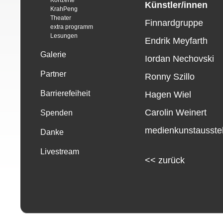
Konzerte
Künstler/innen
KrahPeng
Theater
Finnardgruppe
extra programm
Lesungen
Endrik Meyfarth
Galerie
Iordan Nechovski
Partner
Ronny Szillo
Barrierefeiheit
Hagen Wiel
Carolin Weinert
Spenden
medienkunstausstel
Danke
Livestream
<<
zurück