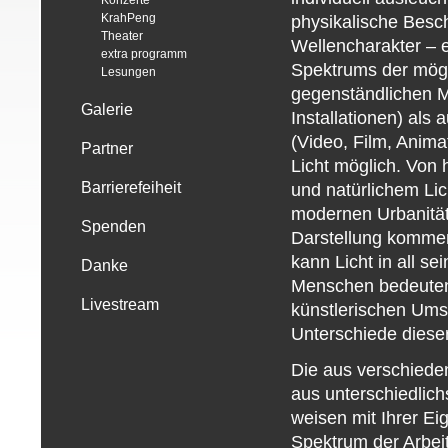
Konzerte
KrahPeng
physikalische Besch
Theater
Wellencharakter – e
extra programm
Spektrums der mögl
Lesungen
gegenständlichen M
Galerie
Installationen) als 
(Video, Film, Anima
Partner
Licht möglich. Von
Barrierefeiheit
und natürlichem Li
modernen Urbanität
Spenden
Darstellung kommen
kann Licht in all se
Danke
Menschen bedeuten 
Livestream
künstlerischen Ums
Unterschiede dieser
Die aus verschiede
aus unterschiedlic
weisen mit Ihrer Ei
Spektrum der Arbeit