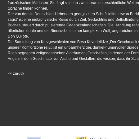
französischen Mädchen. Sie fragt sich, ob zwei derart unterschiedliche Welt
Sprache finden können.
Der von dem in Deutschland lebenden georgischen Schriftsteller Lewan Beri
sagst“ ist eine metaphysische Reise durch Zeit, Gedächtnis und Selbstfindung
Buches, steuert durch pulsierende Gedankenlandschaften. Die Handlung refle
ritterlicher Ideale und die Sinnsuche in einer komplexen Welt, angereichert mi
Don Quijote.
Die Sammlung von Kurzgeschichten von Beso Khvedelidze „Der Geschmack v
unserer Komfortzone reißt, ist ein unbarmherziger, dunkel-humorvoller Spiegel
Riten begegnen zeitgenössischen Albträumen, Ortschaften, in denen der Fortsch
Angst mit dem Geschmack von Asche und Gestalten, die wissen, dass ihr Schöpf
<<
zurück