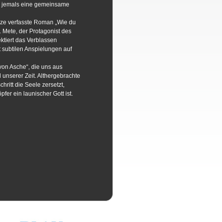
en jemals eine gemeinsame
dze verfasste Roman „Wie du
. Mete, der Protagonist des
ktiert das Verblassen
t subtilen Anspielungen auf
on Asche“, die uns aus
 unserer Zeit. Althergebrachte
ritt die Seele zersetzt,
er ein launischer Gott ist.