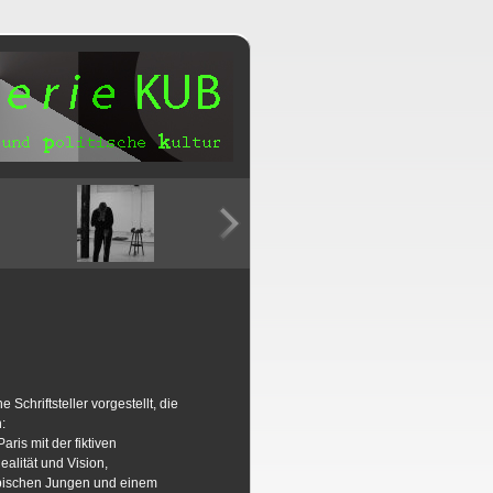
chriftsteller vorgestellt, die
:
is mit der fiktiven
alität und Vision,
abischen Jungen und einem