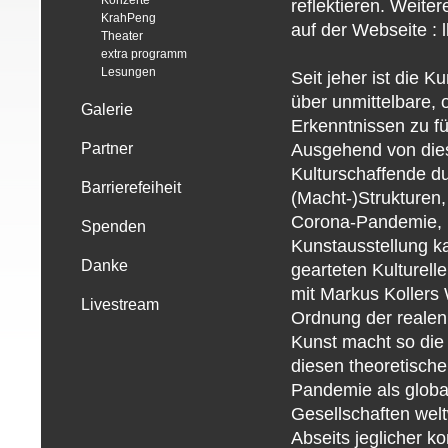
Konzerte
reflektieren. Weit
KrahPeng
auf der Webseite : 
Theater
extra programm
Lesungen
Seit jeher ist die 
über unmittelbare,
Galerie
Erkenntnissen zu fü
Ausgehend von dies
Partner
Kulturschaffende du
Barrierefeiheit
(Macht-)Strukturen,
Corona-Pandemie, re
Spenden
Kunstausstellung k
Danke
gearteten Kulturel
mit Markus Kollers 
Livestream
Ordnung der realen 
Kunst macht so die 
diesen theoretisch
Pandemie als globa
Gesellschaften wel
Abseits jeglicher ko