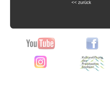
<<
zurück