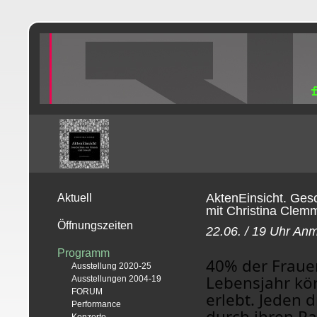
AktenEinsicht. Ges
Aktuell
mit Christina Clem
Öffnungszeiten
22.06. / 19 Uhr An
Programm
40% der Frauen
Ausstellung 2020-25
Lebensjahr kör
Ausstellungen 2004-19
FORUM
erlebt. Jeden 
Performance
durch ihren Pa