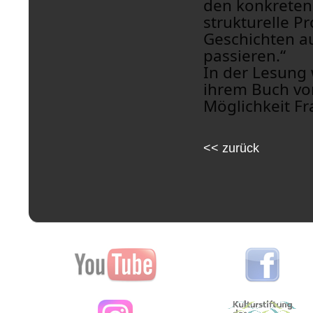
den konkreten 
strukturelle P
Geschichten a
passieren.“
In der Lesung
ihrem Buch vor
Möglichkeit Fr
<<
zurück