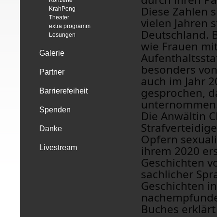
Konzerte
Diese Zahlen 
KrahPeng
Theater
vielen Jahren s
extra programm
Deutschland. 
Lesungen
wie Frauen mi
Galerie
Aufenthaltssta
besonders von 
Partner
auch im Jahr 2
gesprochen, d
Barrierefeiheit
unternommen
Spenden
Die Anwältin C
Strafverteidig
Danke
Opfern sexuali
ihrem 2020 ers
Livestream
Geschichten vo
sachlicher Spr
Geschichten i
nachempfunden
Buches erklärt